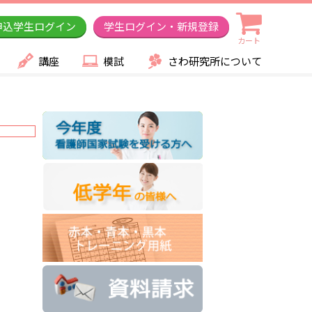
申込学生ログイン
学生ログイン・新規登録
カート
講座
模試
さわ研究所について