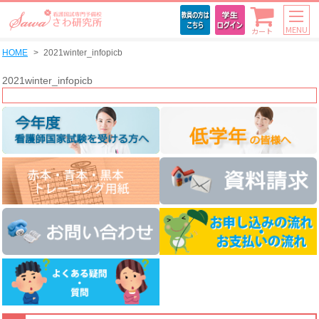
MENU
カート
HOME
2021winter_infopicb
2021winter_infopicb