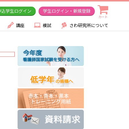
申込学生ログイン
学生ログイン・新規登録
カート
講座
模試
さわ研究所について