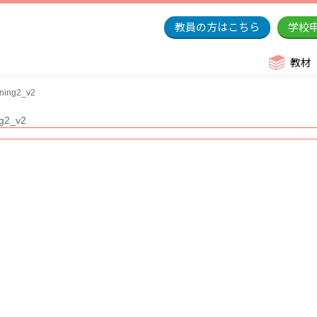
教員の方はこちら
学校
教材
ining2_v2
ng2_v2