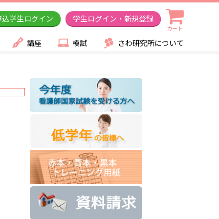
申込学生ログイン
学生ログイン・新規登録
カート
講座
模試
さわ研究所について