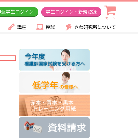
申込学生ログイン
学生ログイン・新規登録
カート
講座
模試
さわ研究所について