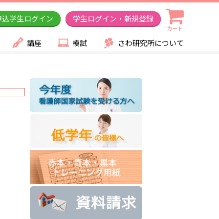
申込学生ログイン
学生ログイン・新規登録
カート
講座
模試
さわ研究所について