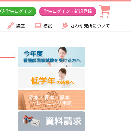
申込学生ログイン
学生ログイン・新規登録
カート
講座
模試
さわ研究所について