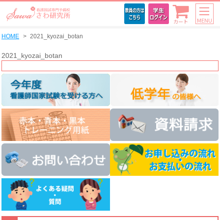
MENU
カート
HOME
2021_kyozai_botan
2021_kyozai_botan