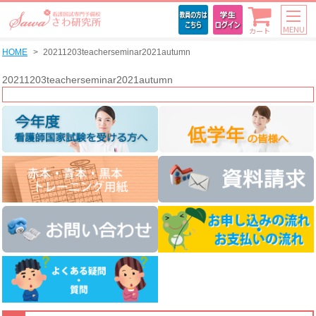
MENU
カート
HOME
20211203teacherseminar2021autumn
20211203teacherseminar2021autumn