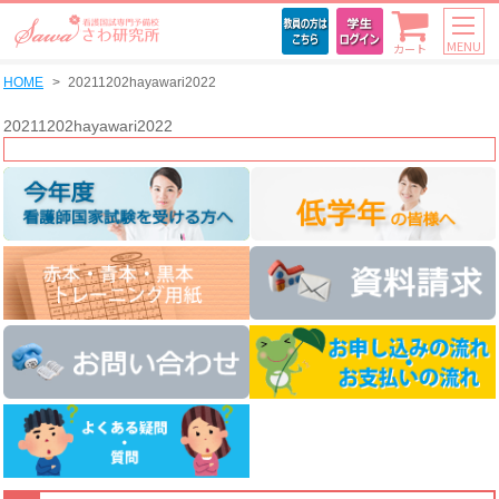
MENU
カート
HOME
20211202hayawari2022
20211202hayawari2022