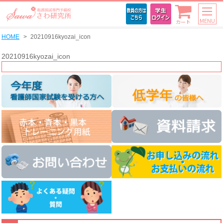
MENU
カート
HOME
20210916kyozai_icon
20210916kyozai_icon