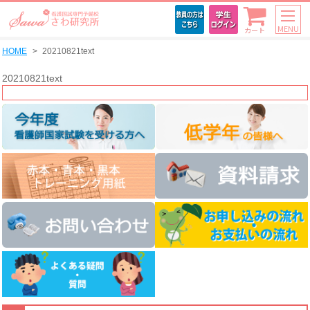
MENU
カート
HOME
20210821text
20210821text