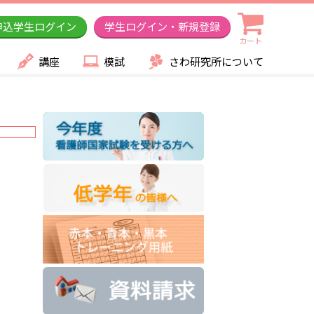
申込学生ログイン
学生ログイン・新規登録
カート
講座
模試
さわ研究所について