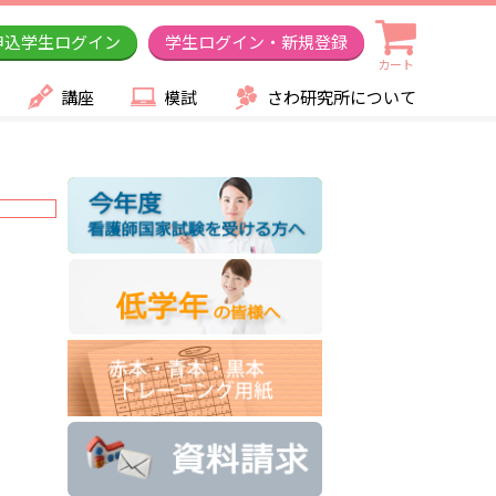
申込学生ログイン
学生ログイン・新規登録
カート
講座
模試
さわ研究所について