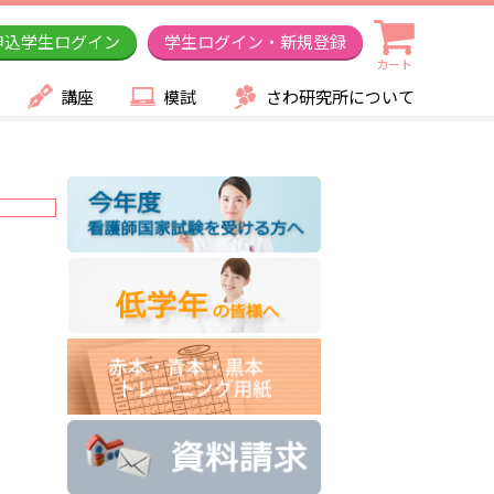
申込学生ログイン
学生ログイン・新規登録
カート
講座
模試
さわ研究所について