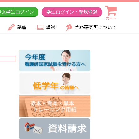
申込学生ログイン
学生ログイン・新規登録
カート
講座
模試
さわ研究所について