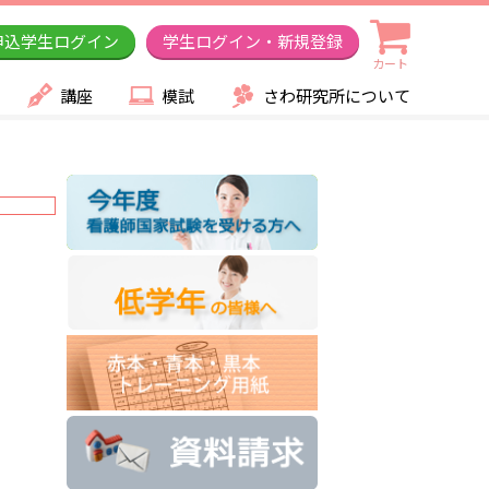
申込学生ログイン
学生ログイン・新規登録
カート
講座
模試
さわ研究所について