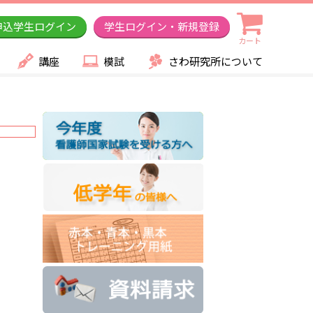
申込学生ログイン
学生ログイン・新規登録
カート
講座
模試
さわ研究所について