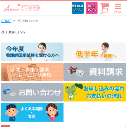
MENU
カート
HOME
2019tsuushin
2019tsuushin