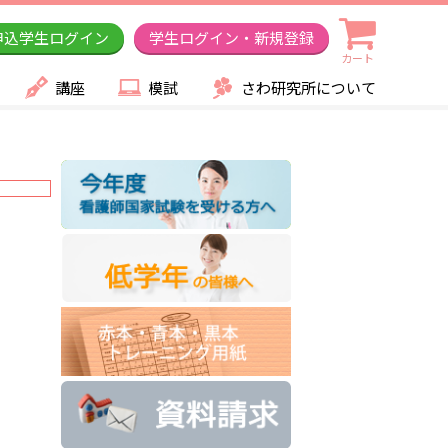
申込学生ログイン
学生ログイン・新規登録
カート
講座
模試
さわ研究所について