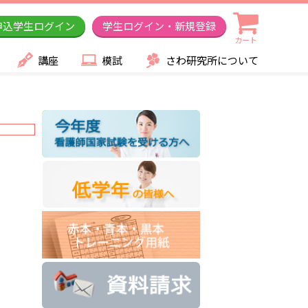
申込学生ログイン
学生ログイン・新規登録
カート
講座
模試
さわ研究所について