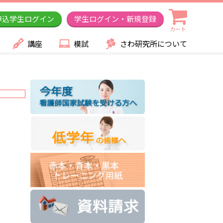
申込学生ログイン
学生ログイン・新規登録
カート
講座
模試
さわ研究所について