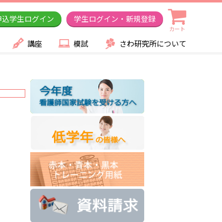
申込学生ログイン
学生ログイン・新規登録
カート
講座
模試
さわ研究所について