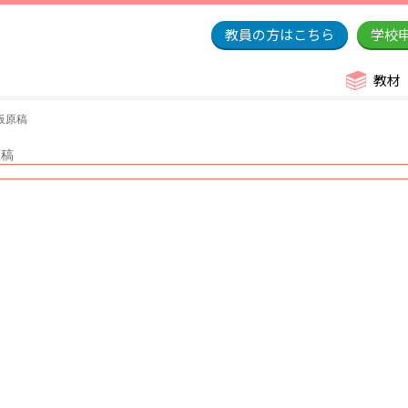
教員の方はこちら
学校
教材
板原稿
原稿