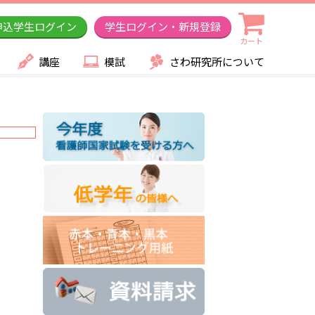
申込学生ログイン
学生ログイン・新規登録
カート
講座
模試
さわ研究所について