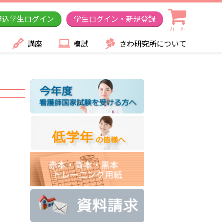
申込学生ログイン
学生ログイン・新規登録
カート
講座
模試
さわ研究所について