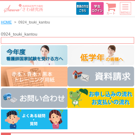
MENU
カート
HOME
0924_touki_kantou
0924_touki_kantou