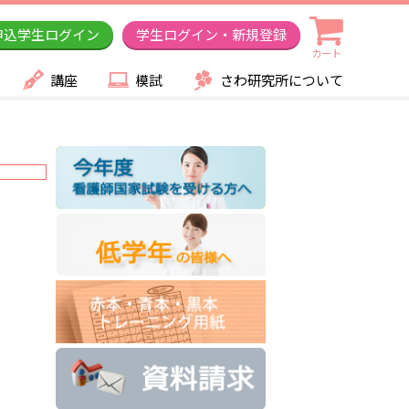
申込学生ログイン
学生ログイン・新規登録
カート
講座
模試
さわ研究所について