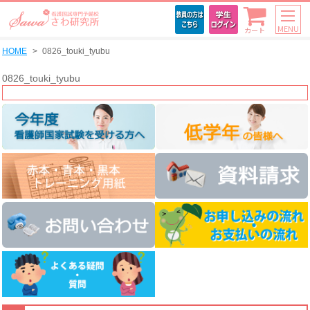
MENU
カート
HOME
0826_touki_tyubu
0826_touki_tyubu