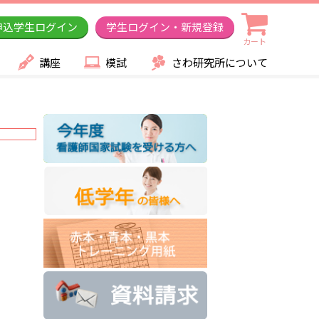
申込学生ログイン
学生ログイン・新規登録
カート
講座
模試
さわ研究所について