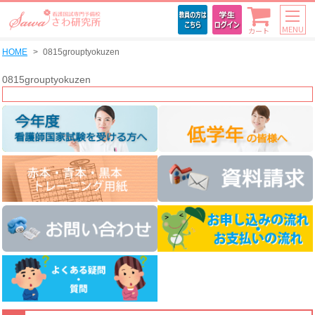
MENU
カート
HOME
0815grouptyokuzen
0815grouptyokuzen