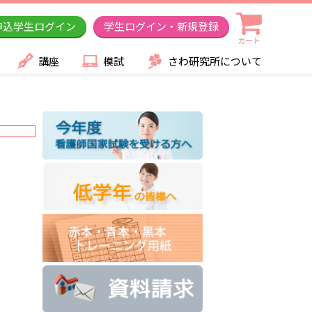
申込学生ログイン
学生ログイン・新規登録
カート
講座
模試
さわ研究所について