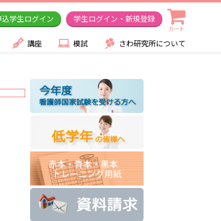
申込学生ログイン
学生ログイン・新規登録
カート
講座
模試
さわ研究所について