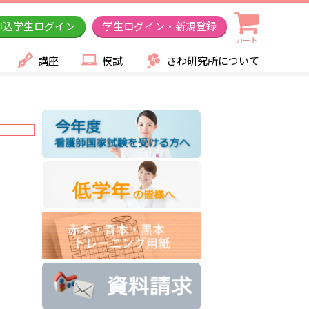
申込学生ログイン
学生ログイン・新規登録
カート
講座
模試
さわ研究所について