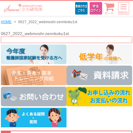
MENU
カート
HOME
0627_2022_webmoshi-zennkoku1st
0627_2022_webmoshi-zennkoku1st