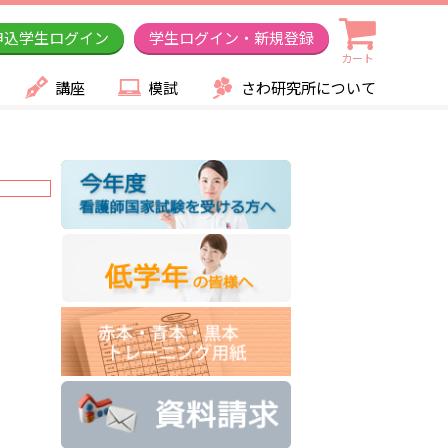
申込学生ログイン
学生ログイン・新規登録
カート
講座
模試
さわ研究所について