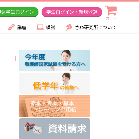
申込学生ログイン
学生ログイン・新規登録
カート
講座
模試
さわ研究所について