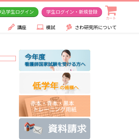
申込学生ログイン
学生ログイン・新規登録
カート
講座
模試
さわ研究所について