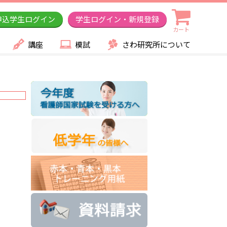
申込学生ログイン
学生ログイン・新規登録
カート
講座
模試
さわ研究所について