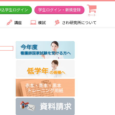
申込学生ログイン
学生ログイン・新規登録
カート
講座
模試
さわ研究所について