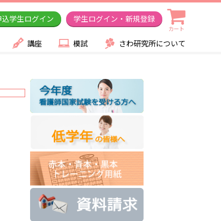
申込学生ログイン
学生ログイン・新規登録
カート
講座
模試
さわ研究所について