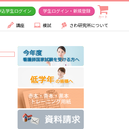
申込学生ログイン
学生ログイン・新規登録
カート
講座
模試
さわ研究所について