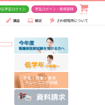
申込学生ログイン
学生ログイン・新規登録
カート
講座
模試
さわ研究所について