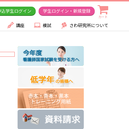
申込学生ログイン
学生ログイン・新規登録
カート
講座
模試
さわ研究所について