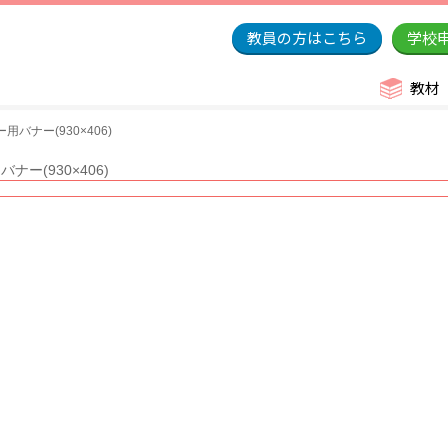
教員の方はこちら
学校
教材
用バナー(930×406)
ナー(930×406)