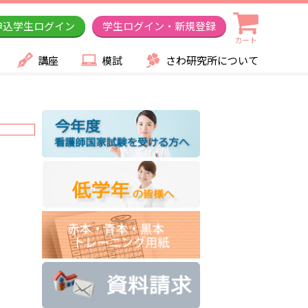
申込学生ログイン
学生ログイン・新規登録
カート
講座
模試
さわ研究所について