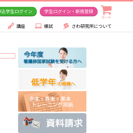
申込学生ログイン
学生ログイン・新規登録
カート
講座
模試
さわ研究所について