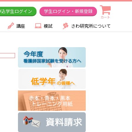
申込学生ログイン
学生ログイン・新規登録
カート
講座
模試
さわ研究所について