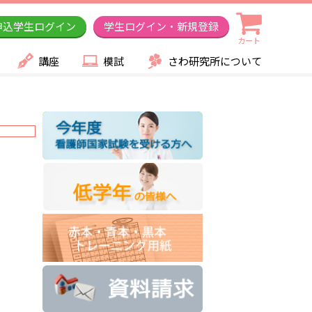
申込学生ログイン
学生ログイン・新規登録
カート
講座
模試
さわ研究所について