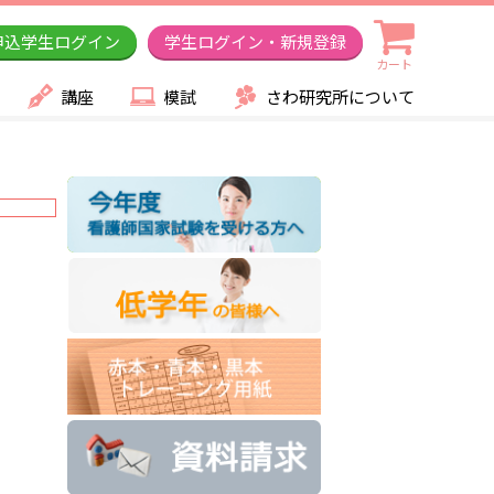
申込学生ログイン
学生ログイン・新規登録
カート
講座
模試
さわ研究所について