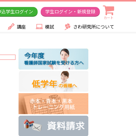
申込学生ログイン
学生ログイン・新規登録
カート
講座
模試
さわ研究所について