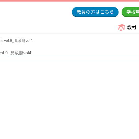
教員の方はこちら
学校
教材
ol.9_見放題vol4
.9_見放題vol4